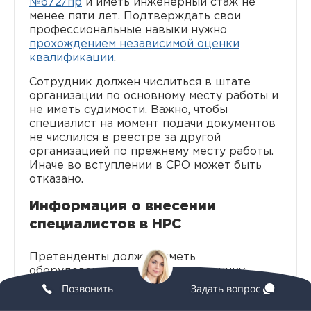
№672/пр
и иметь инженерный стаж не
менее пяти лет. Подтверждать свои
профессиональные навыки нужно
прохождением независимой оценки
квалификации
.
Сотрудник должен числиться в штате
организации по основному месту работы и
не иметь судимости. Важно, чтобы
специалист на момент подачи документов
не числился в реестре за другой
организацией по прежнему месту работы.
Иначе во вступлении в СРО может быть
отказано.
Информация о внесении
специалистов в НРС
Претенденты должны иметь
оборудование, помещения и технику,
соответствующие их деятельности и
Позвонить
Задать вопрос
требованиям СРО. Более подробно про