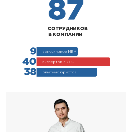
87
СОТРУДНИКОВ
В КОМПАНИИ
9
выпускников МВА
40
экспертов в СРО
38
опытных юристов