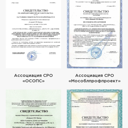
Ассоциация СРО
Ассоциация СРО
«ОСОПС»
«Мособлпрофпроект»