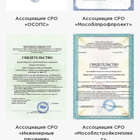
Ассоциация СРО
Ассоциация СРО
«ОСОПС»
«Мособлпрофпроект»
Ассоциация СРО
Ассоциация СРО
«Инженерные
«Мособлстройкомплек
решения»
с»