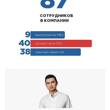
87
СОТРУДНИКОВ
В КОМПАНИИ
9
выпускников МВА
40
экспертов в СРО
38
опытных юристов