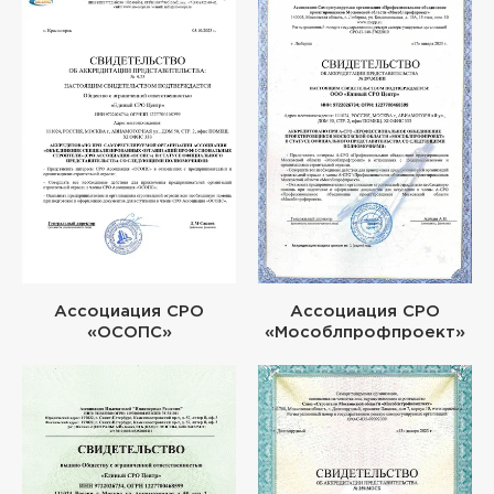
Ассоциация СРО
Ассоциация СРО
«ОСОПС»
«Мособлпрофпроект»