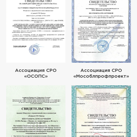
Ассоциация СРО
Ассоциация СРО
«ОСОПС»
«Мособлпрофпроект»