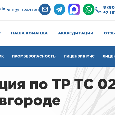
8 (80
gle
INFO@ED-SRO.RU
+7 (8
0
С
НАША КОМАНДА
АККРЕДИТАЦИИ
ОТЗ
ОК
ПРОМБЕЗОПАСНОСТЬ
ЛИЦЕНЗИЯ МЧС
ЛИЦЕ
ия по ТР ТС 02
вгороде