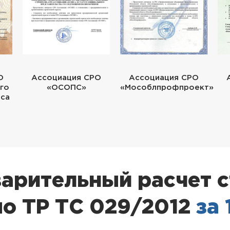
О
Ассоциация СРО
Ассоциация СРО
го
«ОСОПС»
«Мособлпрофпроект»
еса
арительный расчет 
о ТР ТС 029/2012
за 