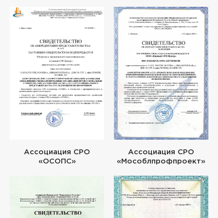
Ассоциация СРО
Ассоциация СРО
«ОСОПС»
«Мособлпрофпроект»