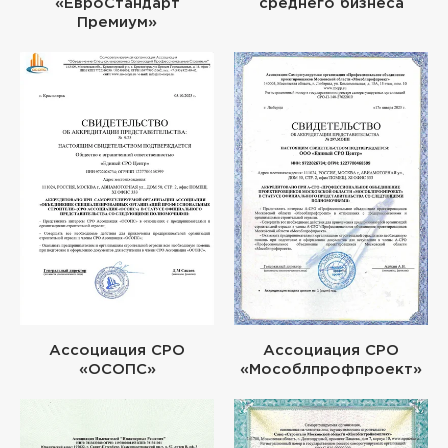
«ЕвроСтандарт
среднего бизнеса
Премиум»
Ассоциация СРО
Ассоциация СРО
«ОСОПС»
«Мособлпрофпроект»