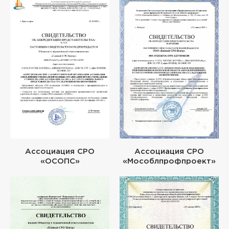
Ассоциация СРО
Ассоциация СРО
«ОСОПС»
«Мособлпрофпроект»