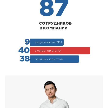
87
СОТРУДНИКОВ
В КОМПАНИИ
9
выпускников МВА
40
экспертов в СРО
38
опытных юристов