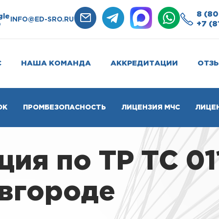
8 (80
gle
INFO@ED-SRO.RU
+7 (8
0
С
НАША КОМАНДА
АККРЕДИТАЦИИ
ОТЗ
ОК
ПРОМБЕЗОПАСНОСТЬ
ЛИЦЕНЗИЯ МЧС
ЛИЦЕ
ия по ТР ТС 011
вгороде