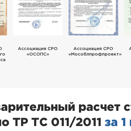
О
Ассоциация СРО
Ассоциация СРО
го
«ОСОПС»
«Мособлпрофпроект»
еса
арительный расчет 
о ТР ТС 011/2011
за 1