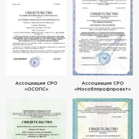
Ассоциация СРО
Ассоциация СРО
«ОСОПС»
«Мособлпрофпроект»