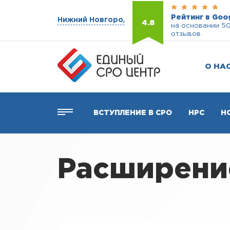
Рейтинг в Goo
Нижний Новгород
4.8
на основании 5
отзывов
О НА
ВСТУПЛЕНИЕ В СРО
НРС
Н
Расширение