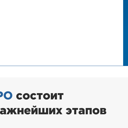
РО
состоит
важнейших этапов