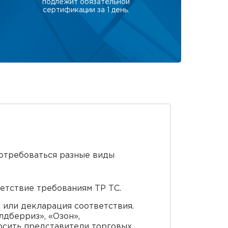
подлежит обязательной
сертификации за 1 день.
потребоваться разные виды
етствие требованиям ТР ТС.
 или декларация соответствия.
дберриз», «Озон»,
росить представители торговых