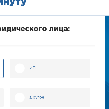
минуту
идического лица:
ИП
Другое