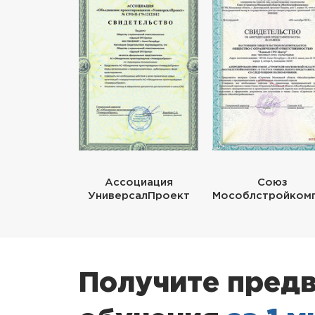
Ассоциация
Союз
УниверсалПроект
Мособлстройком
Получите предв