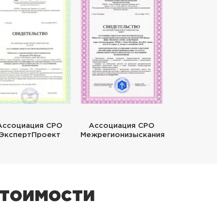
Ассоциация СРО
Ассоциация СРО
ЭкспертПроект
Межрегионизыскания
стоимости