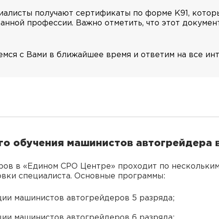
иалисты получают сертификаты по форме K91, кото
анной профессии. Важно отметить, что этот докумен
емся с Вами в ближайшее время и ответим на все и
о обучения машинистов автогрейдера 
ов в «Едином СРО Центре» проходит по нескольким 
вки специалиста. Основные программы:
ии машинистов автогрейдеров 5 разряда;
ии машинистов автогрейдеров 6 разряда;