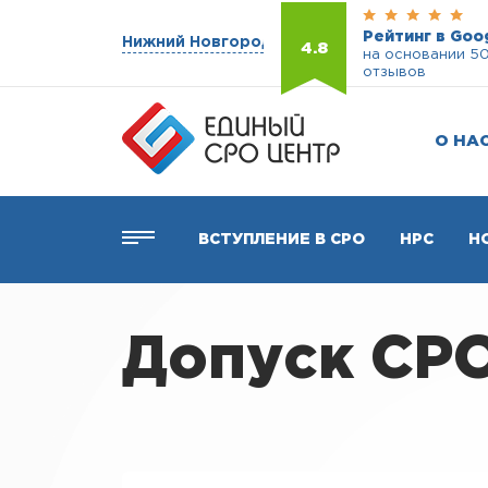
Рейтинг в Goo
Нижний Новгород
4.8
на основании 5
отзывов
О НА
ВСТУПЛЕНИЕ В СРО
НРС
Н
Допуск СРО