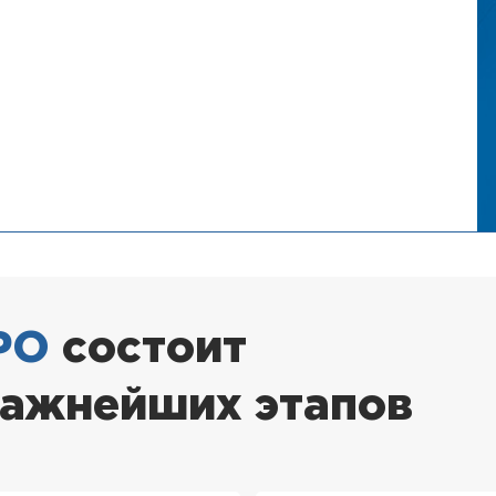
РО
состоит
важнейших этапов