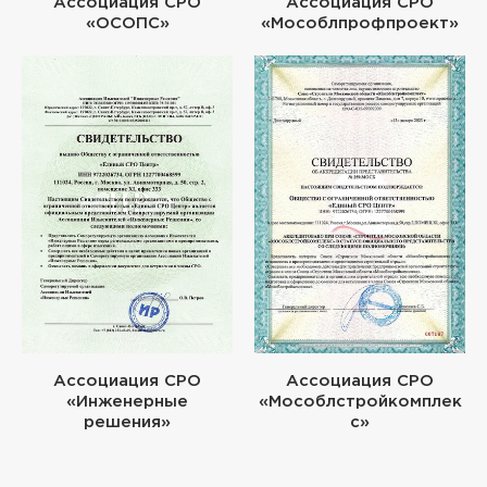
Ассоциация СРО
Ассоциация СРО
«ОСОПС»
«Мособлпрофпроект»
Ассоциация СРО
Ассоциация СРО
«Инженерные
«Мособлстройкомплек
решения»
с»