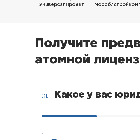
УниверсалПроект
Мособлстройком
Получите предв
атомной лицен
Какое у вас юри
01.