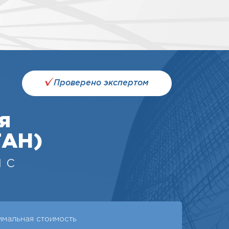
Проверено экспертом
я
ГАН)
 с
имальная стоимость