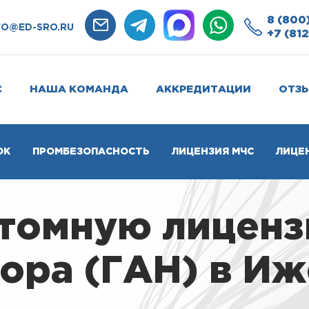
8 (800
FO@ED-SRO.RU
+7 (812
С
НАША КОМАНДА
АККРЕДИТАЦИИ
ОТЗ
ОК
ПРОМБЕЗОПАСНОСТЬ
ЛИЦЕНЗИЯ МЧС
ЛИЦЕ
атомную лицен
ора (ГАН) в Иж