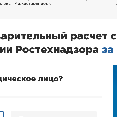
плекс
Межрегионпроект
арительный расчет 
зии Ростехнадзора
за
дическое лицо?