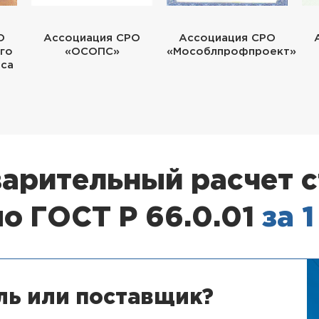
О
Ассоциация СРО
Ассоциация СРО
го
«ОСОПС»
«Мособлпрофпроект»
еса
арительный расчет 
о ГОСТ Р 66.0.01
за 
ль или поставщик?