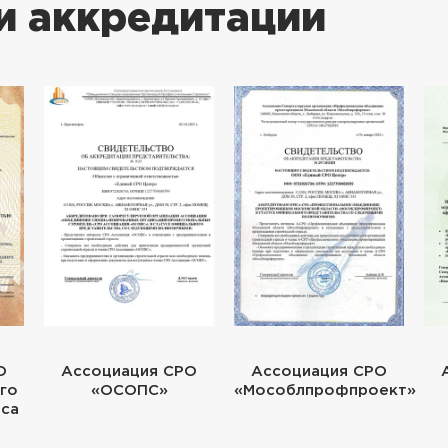
и аккредитации
О
Ассоциация СРО
Ассоциация СРО
го
«ОСОПС»
«Мособлпрофпроект»
еса