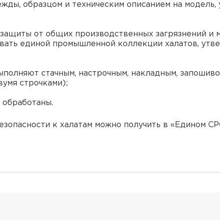
жды, образцом и техническим описанием на модель,
 защиты от общих производственных загрязнений и м
вать единой промышленной коллекции халатов, утв
ыполняют стачным, настрочным, накладным, запошив
умя строчками);
 обработаны.
езопасности к халатам можно получить в «Едином 