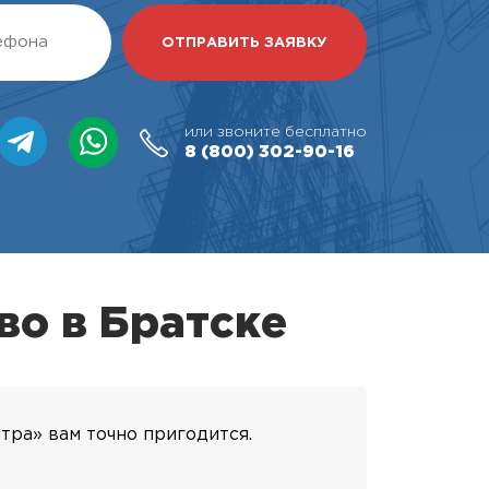
или звоните бесплатно
8 (800)
302-90-16
во в Братске
тра» вам точно пригодится.