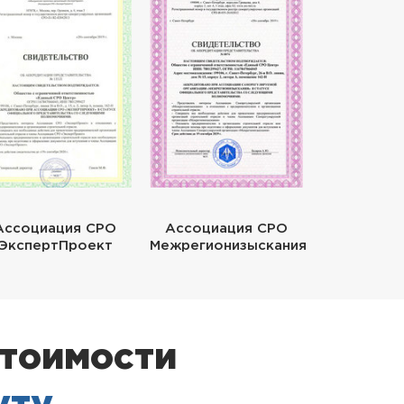
Ассоциация СРО
Ассоциация СРО
ЭкспертПроект
Межрегионизыскания
стоимости