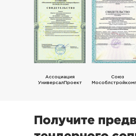
Ассоциация
Союз
УниверсалПроект
Мособлстройком
Получите предв