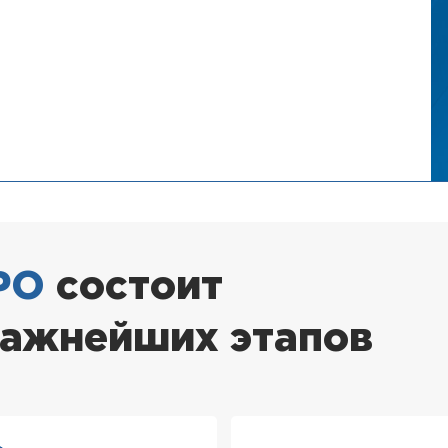
РО
состоит
важнейших этапов