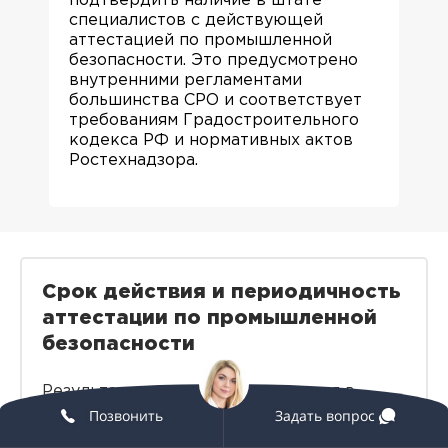
подтвердить наличие в штате
специалистов с действующей
аттестацией по промышленной
безопасности. Это предусмотрено
внутренними регламентами
большинства СРО и соответствует
требованиям Градостроительного
кодекса РФ и нормативных актов
Ростехнадзора.
Срок действия и периодичность
аттестации по промышленной
безопасности
Результат аттестации фиксируется в
официальном протоколе и вносится в
Позвонить
Задать вопрос
реестр Ростехнадзора. Но эти сведения