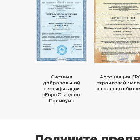
Система
Ассоциация СР
добровольной
строителей мало
сертификации
и среднего бизн
«ЕвроСтандарт
Премиум»
Получите предв