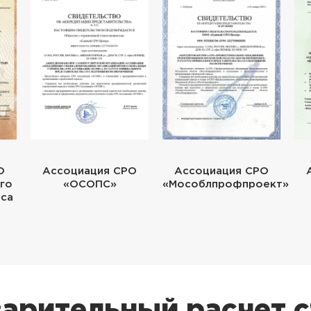
О
Ассоциация СРО
Ассоциация СРО
го
«ОСОПС»
«Мособлпрофпроект»
еса
арительный расчет 