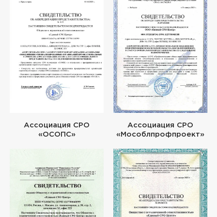
Ассоциация СРО
Ассоциация СРО
«ОСОПС»
«Мособлпрофпроект»