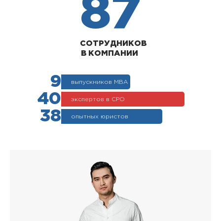
87
СОТРУДНИКОВ
В КОМПАНИИ
9
выпускников МВА
40
экспертов в СРО
38
опытных юристов