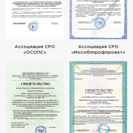
Ассоциация СРО
Ассоциация СРО
«ОСОПС»
«Мособлпрофпроект»