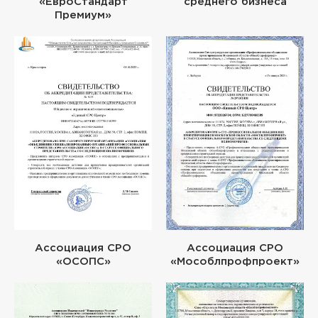
«ЕвроСтандарт
среднего бизнеса
Премиум»
Ассоциация СРО
Ассоциация СРО
«ОСОПС»
«Мособлпрофпроект»