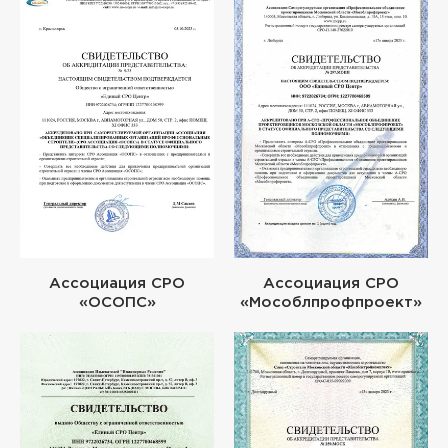
Ассоциация СРО
Ассоциация СРО
«ОСОПС»
«Мособлпрофпроект»