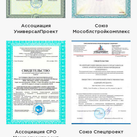
Ассоциация
Союз
УниверсалПроект
Мособлстройкомплекс
Ассоциация СРО
Союз Спецпроект