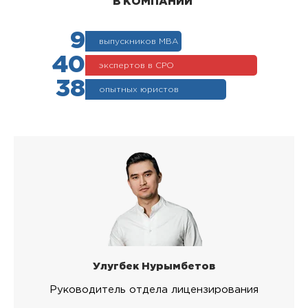
В КОМПАНИИ
9
выпускников МВА
40
экспертов в СРО
38
опытных юристов
Улугбек Нурымбетов
Руководитель отдела лицензирования