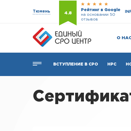
Рейтинг в Google
Тюмень
IN
4.8
на основании 50
отзывов
О НА
ВСТУПЛЕНИЕ В СРО
НРС
Н
Сертификат