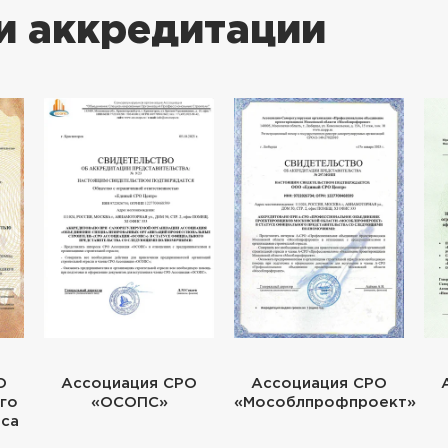
и аккредитации
О
Ассоциация СРО
Ассоциация СРО
го
«ОСОПС»
«Мособлпрофпроект»
еса