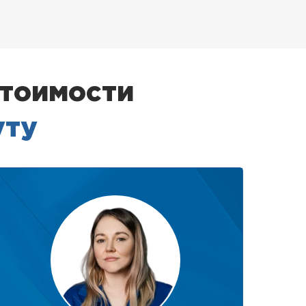
стоимости
уту