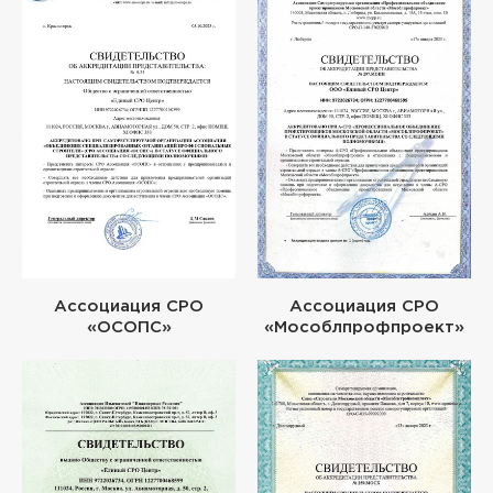
Ассоциация СРО
Ассоциация СРО
«ОСОПС»
«Мособлпрофпроект»