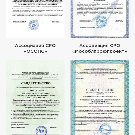
Ассоциация СРО
Ассоциация СРО
«ОСОПС»
«Мособлпрофпроект»