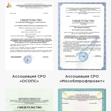
Ассоциация СРО
Ассоциация СРО
«ОСОПС»
«Мособлпрофпроект»