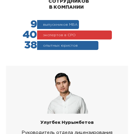
СОТРУДНИКОВ
В КОМПАНИИ
9
выпускников МВА
40
экспертов в СРО
38
опытных юристов
Улугбек Нурымбетов
Руководитель отдела лицензирования