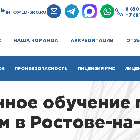
8 (80
le
INFO@ED-SRO.RU
+7 (8
С
НАША КОМАНДА
АККРЕДИТАЦИИ
ОТЗ
ОК
ПРОМБЕЗОПАСНОСТЬ
ЛИЦЕНЗИЯ МЧС
ЛИЦЕ
нное обучение 
 в Ростове-на