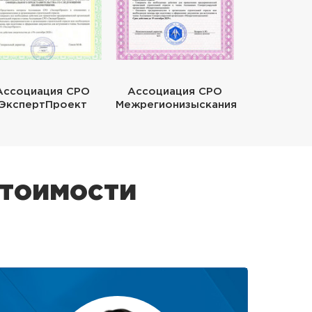
Ассоциация СРО
Ассоциация СРО
ЭкспертПроект
Межрегионизыскания
стоимости