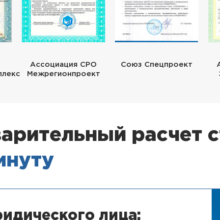
Ассоциация СРО
Союз Спецпроект
плекс
Межрегионпроект
арительный расчет 
минуту
идического лица: