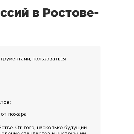
сий в Ростове-
струментами, пользоваться
тов;
от пожара.
тве. От того, насколько будущий
блюдение стандартов и инструкций