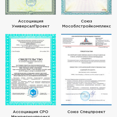
Ассоциация
Союз
УниверсалПроект
Мособлстройкомплекс
Ассоциация СРО
Союз Спецпроект
Межрегионпроект