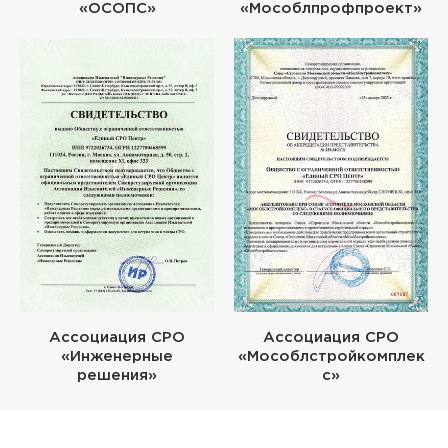
«ОСОПС»
«Мособлпрофпроект»
Ассоциация СРО
Ассоциация СРО
«Инженерные
«Мособлстройкомплек
решения»
с»