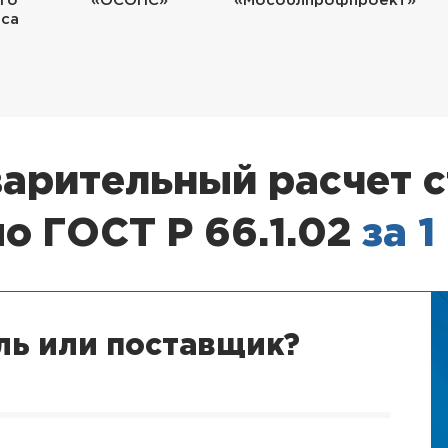
го
«ОСОПС»
«Мособлпрофпроект»
еса
арительный расчет 
о ГОСТ Р 66.1.02
за 1
ль или поставщик?