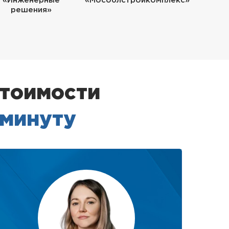
«Инженерные
«Мособлстройкомплекс»
решения»
стоимости
 минуту