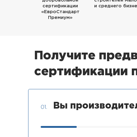
добровольной
строителей мало
сертификации
и среднего бизн
«ЕвроСтандарт
Премиум»
Получите предв
сертификации п
Вы производите
01.