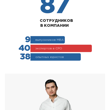
87
СОТРУДНИКОВ
В КОМПАНИИ
9
выпускников МВА
40
экспертов в СРО
38
опытных юристов