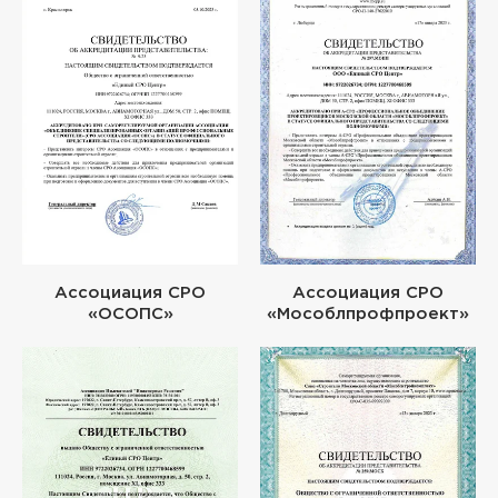
Ассоциация СРО
Ассоциация СРО
«ОСОПС»
«Мособлпрофпроект»