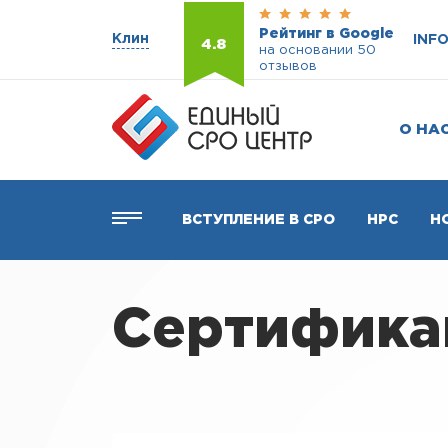
Рейтинг в Google
Клин
INF
4.8
на основании 50
отзывов
О НА
ВСТУПЛЕНИЕ В СРО
НРС
Н
Сертификац