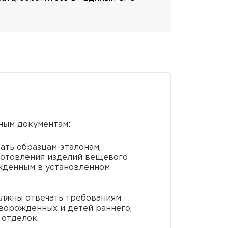
ным документам:
ать образцам-эталонам,
зготовления изделий вещевого
жденным в установленном
олжны отвечать требованиям
оворожденных и детей раннего,
 отделок.