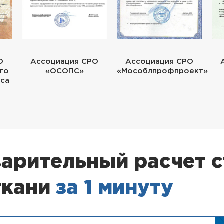
О
Ассоциация СРО
Ассоциация СРО
го
«ОСОПС»
«Мособлпрофпроект»
еса
арительный расчет 
ткани
за 1 минуту