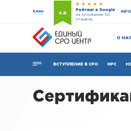
Рейтинг в Google
Клин
INF
4.8
на основании 50
отзывов
О НА
ВСТУПЛЕНИЕ В СРО
НРС
Н
Сертификац