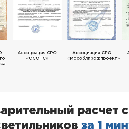
О
Ассоциация СРО
Ассоциация СРО
го
«ОСОПС»
«Мособлпрофпроект»
еса
арительный расчет 
светильников
за 1 ми