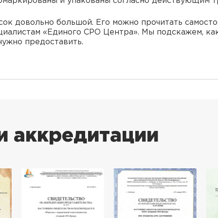
омаркированы и упакованы согласно действующим т
сок довольно большой. Его можно прочитать самост
циалистам «Единого СРО Центра». Мы подскажем, ка
нужно предоставить.
и аккредитации