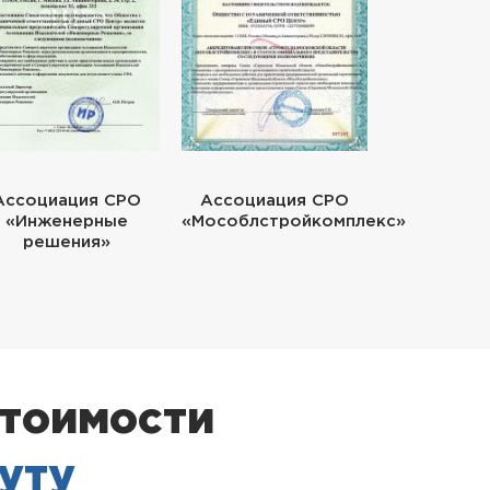
Ассоциация СРО
Ассоциация СРО
«Инженерные
«Мособлстройкомплекс»
решения»
стоимости
нуту