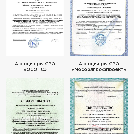
Ассоциация СРО
Ассоциация СРО
«ОСОПС»
«Мособлпрофпроект»