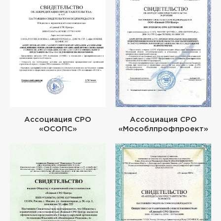
Ассоциация СРО
Ассоциация СРО
«ОСОПС»
«Мособлпрофпроект»