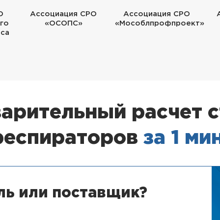
О
Ассоциация СРО
Ассоциация СРО
го
«ОСОПС»
«Мособлпрофпроект»
еса
арительный расчет 
респираторов
за 1 ми
ль или поставщик?