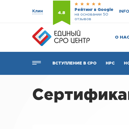
Рейтинг в Google
Клин
INF
4.8
на основании 50
отзывов
О НА
ВСТУПЛЕНИЕ В СРО
НРС
Н
Сертифика