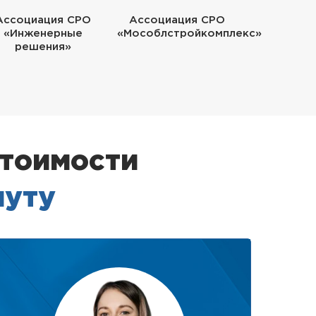
Ассоциация СРО
Ассоциация СРО
«Инженерные
«Мособлстройкомплекс»
решения»
стоимости
нуту