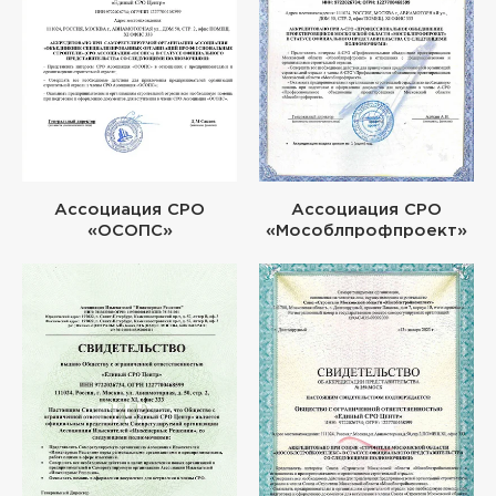
Ассоциация СРО
Ассоциация СРО
«ОСОПС»
«Мособлпрофпроект»