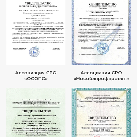
Ассоциация СРО
Ассоциация СРО
«ОСОПС»
«Мособлпрофпроект»